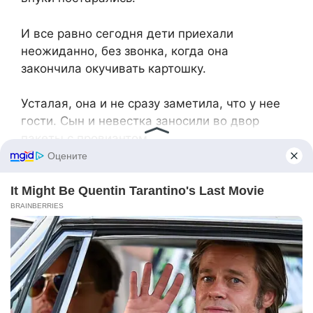
И все равно сегодня дети приехали
неожиданно, без звонка, когда она
закончила окучивать картошку.
Усталая, она и не сразу заметила, что у нее
гости. Сын и невестка заносили во двор
пакеты с провиантом.
– А … Сынок никак, Лариса, – остановилась,
разулыбалась. Редкие гости.
– Решили пораньше в этом году, мам, –
объяснила Лариса, – И как же нам нравится
тут. Невероятный лес, чистый воздух,
прозрачная вода реки!