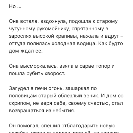
Но …
Она встала, вздохнула, подошла к старому
чугунному рукомойнику, спрятанному в
зарослях высокой крапивы, нажала и вдруг –
оттуда полилась холодная водица. Как будто
дом ждал ее.
Она высморкалась, взяла в сарае топор и
пошла рубить хворост.
Загудел в печи огонь, зашаркал по
половицам старый облезлый веник. И дом со
скрипом, не веря себе, своему счастью, стал
возвращаться из небытия.
Он помогал, спешил отблагодарить новую
хозяйку, изредка подсовывая ей, то теплую