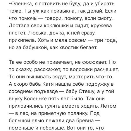
-Оленька, я готовить не буду, да и убирать
тоже. Ты уж как привыкла, так делай. Если
что помочь — говори, помогу, если смогу.
Достала свои коклюшки и сидит, кружева
плетёт. Люська, дочка, к ней сразу
прикипела. Хоть и мала совсем — три года,
но за бабушкой, как хвостик бегает.
Та ее особо не привечает, не сюсюкает. Но
то сказку, расскажет, то волосики расчешет.
То они вышивать сядут, мастерить что-то.
А скоро баба Катя нашла себе подружку в
соседнем подъезде — бабу Стешу, а у той
внуку Коленьке пять лет было. Так они
приловчились гулять вместе ходить. Летом
— в лес, на приметную полянку. Под
большой елью лежали два бревна —
поменьше и побольше. Вот они то, что