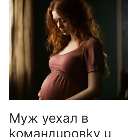
Myж yexaл в
koмандupoвky u