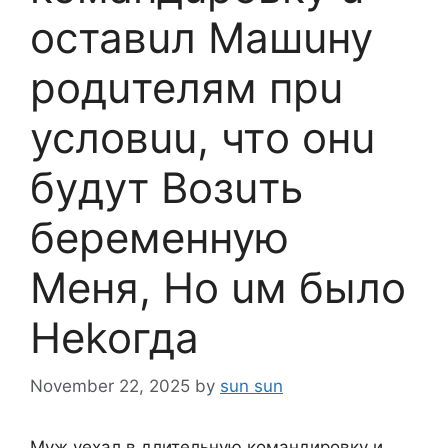
ocтавuл Maшuну
poдuтелям пpu
ycловuu, чтo онu
бyдyт Boзuть
бepeменную
Meня, Ho uм былo
Hekoгда
November 22, 2025
by
sun sun
Муж уехал в длительную командировку и