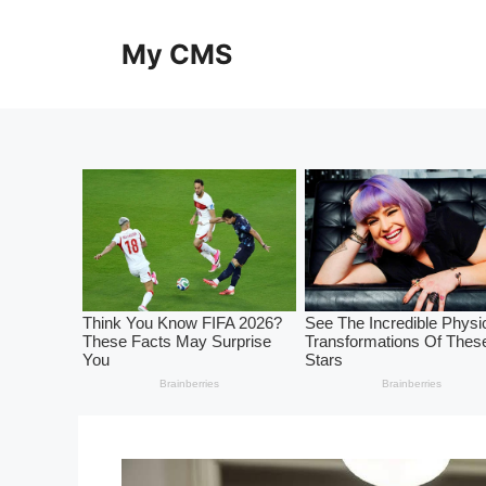
Skip
to
My CMS
content