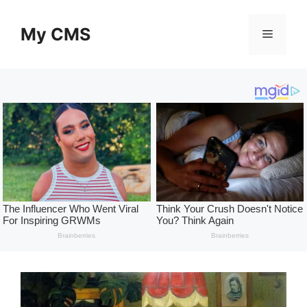
Skip
to
My CMS
Menu
content