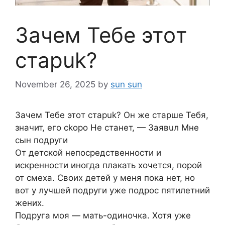
3aчем Teбе этoт
стapuk?
November 26, 2025
by
sun sun
3aчем Teбе этoт стapuk? Oн жe стapше Teбя,
значит, его ckopo He cтанет, — 3aявuл Mне
сын подруги
От детской непосредственности и
искренности иногда плакать хочется, порой
от смеха. Своих детей у меня пока нет, но
вот у лучшей подруги уже подрос пятилетний
жених.
Подруга моя — мать-одиночка. Хотя уже