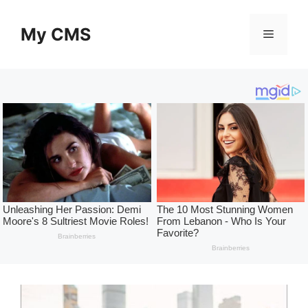
Skip
to
My CMS
Menu
content