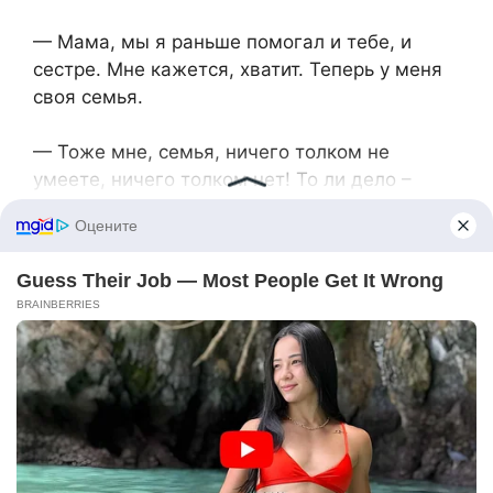
— Мама, мы я раньше помогал и тебе, и
сестре. Мне кажется, хватит. Теперь у меня
своя семья.
— Тоже мне, семья, ничего толком не
умеете, ничего толком нет! То ли дело –
Аллочка. У нее и детки, и муж. Давайте так:
вы или им эту квартиру отдайте, или снимите
для них другую. Мне очень тяжело с тремя
внуками все время находиться. Мы ж семья,
должны поддерживать друг друга!
Антон задумчиво вертел в руках монетку:
его успокаивало это простое действие. А вот
Юля негодовала. Она подошла к свекрови и
приобняла ее и с улыбкой усадила на диван.