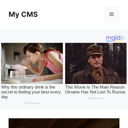
Skip
to
My CMS
Menu
content