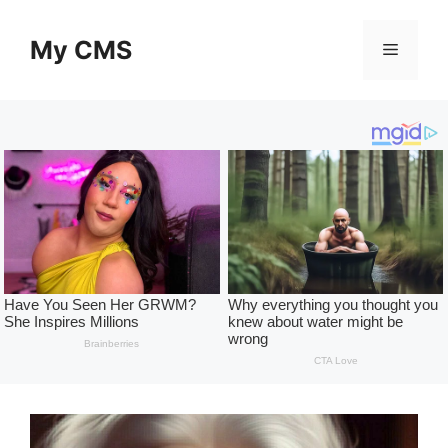
Skip
to
My CMS
Menu
content