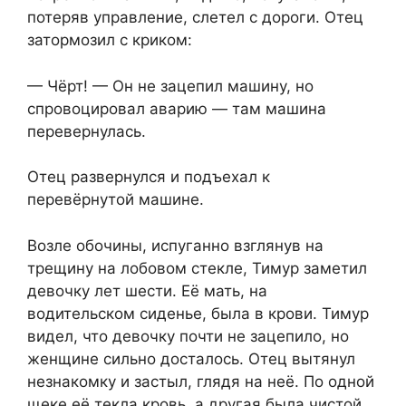
потеряв управление, слетел с дороги. Отец
затормозил с криком:
— Чёрт! — Он не зацепил машину, но
спровоцировал аварию — там машина
перевернулась.
Отец развернулся и подъехал к
перевёрнутой машине.
Возле обочины, испуганно взглянув на
трещину на лобовом стекле, Тимур заметил
девочку лет шести. Её мать, на
водительском сиденье, была в крови. Тимур
видел, что девочку почти не зацепило, но
женщине сильно досталось. Отец вытянул
незнакомку и застыл, глядя на неё. По одной
щеке её текла кровь, а другая была чистой.