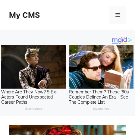
Skip
to
My CMS
Menu
content