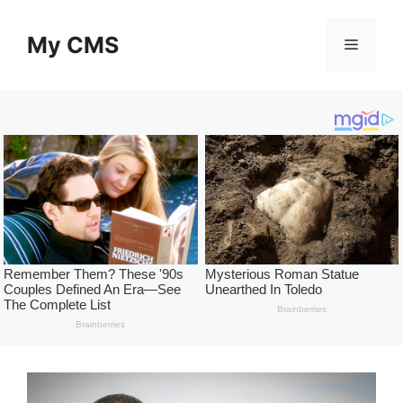
Skip
to
My CMS
Menu
content