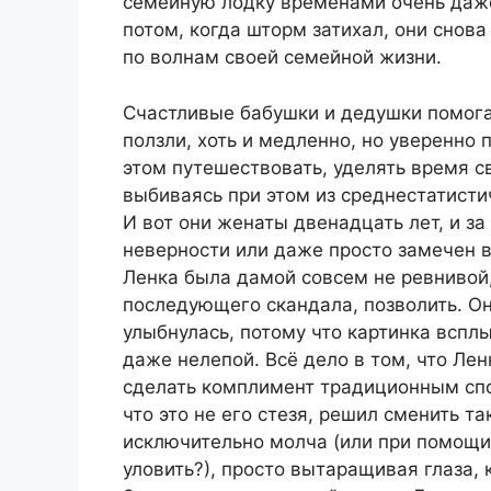
семейную лодку временами очень даже
потом, когда шторм затихал, они снов
по волнам своей семейной жизни.
Счастливые бабушки и дедушки помогал
ползли, хоть и медленно, но уверенно 
этом путешествовать, уделять время св
выбиваясь при этом из среднестатисти
И вот они женаты двенадцать лет, и за
неверности или даже просто замечен в 
Ленка была дамой совсем не ревнивой,
последующего скандала, позволить. О
улыбнулась, потому что картинка вспл
даже нелепой. Всё дело в том, что Ле
сделать комплимент традиционным спо
что это не его стезя, решил сменить т
исключительно молча (или при помощи 
уловить?), просто вытаращивая глаза, 