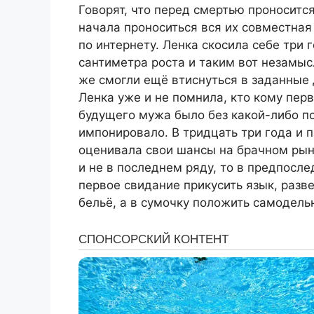
Говорят, что перед смертью проносится
начала проноситься вся их совместная
по интернету. Ленка скосила себе три 
сантиметра роста и таким вот незамысл
же смогли ещё втиснуться в заданные д
Ленка уже и не помнила, кто кому перв
будущего мужа было без какой-либо по
импонировало. В тридцать три года и 
оценивала свои шансы на брачном рынк
и не в последнем ряду, то в предпосл
первое свидание прикусить язык, разв
бельё, а в сумочку положить самодель