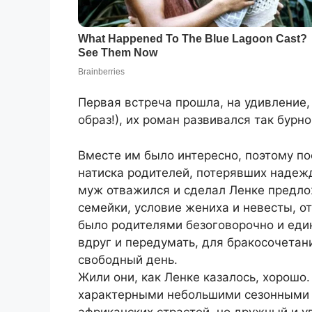
Первая встреча прошла, на удивление, 
образ!), их роман развивался так бурн
Bместе им было интересно, поэтому по
натиска родителей, потерявших надежд
муж отважился и сделал Ленке предло
семейки, условие жениха и невесты, о
было родителями безоговорочно и един
вдруг и передумать, для бракосочета
свободный день.
Жили они, как Ленке казалось, хорошо
характерными небольшими сезонными 
африканских страстей, но дружный и у