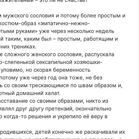
 мужского сословия и потому более простым и
 костюм-образ «эмпатично-нежно-
отыми руками» уже через несколько недель
й таким, каким был – простым, работящим и
них трениках.
е сложного женского сословия, распускала
хо-слепенькой сексапильной хозяюшки-
е уловимо, но скорая беременность
потому уже через год она тоже, не без
ь со своим трескающимся по швам образом и,
ютный домашний халат.
асставание со своими образами, никто из
влял друг другу претензий, окончательно
о когда-то решения и укрепило её веру в
м родившихся, детей конечно же раскачивали их