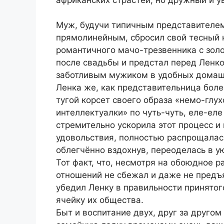
Муж, будучи типичным представителем
прямолинейным, сбросил свой тесный
романтичного мачо-трезвенника с зол
после свадьбы и предстал перед Ленко
заботливым мужиком в удобных домаш
Ленка же, как представительница боле
тугой корсет своего образа «немо-глу
интеллектуалки» по чуть-чуть, еле-ел
стремительно ускорила этот процесс и 
удовольствия, полностью распрощалас
облегчённо вздохнув, переоделась в у
Тот факт, что, несмотря на обоюдное р
отношений не сбежал и даже не предъя
убедил Ленку в правильности принятог
ячейку их общества.
Быт и воспитание двух, друг за друго