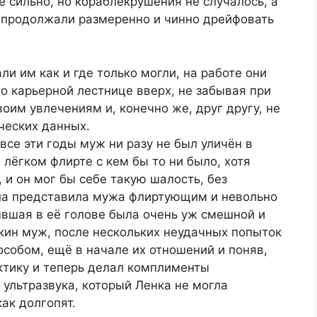
 сильно, но кораблекрушения не случалось, а
а продолжали размеренно и чинно дрейфовать
и им как и где только могли, на работе они
по карьерной лестнице вверх, не забывая при
оим увлечениям и, конечно же, друг другу, не
ческих данных.
 все эти годы муж ни разу не был уличён в
лёгком флирте с кем бы то ни было, хотя
 и он мог бы себе такую шалость, без
на представила мужа флиртующим и невольно
ывшая в её голове была очень уж смешной и
нкин муж, после нескольких неудачных попыток
собом, ещё в начале их отношений и поняв,
актику и теперь делал комплименты
ультразвука, который Ленка не могла
как долгопят.