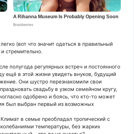
легко (вот что значит одеться в правильный
о и стремительно.
сле полугода регулярных встреч и постоянного
у ещё в этой жизни увидеть внуков, будущий
жение. Они шустро перезнакомили свои
тпраздновать свадьбу в узком семейном кругу,
огласно одобрено и боясь, что кто-то может
ния был выбран первый из возможных
. Климат в семье преобладал тропический с
колебаниями температуры, без жарких
важительный – это ли не счастье?