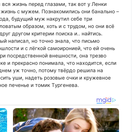
 вся жизнь перед глазами, так вот у Ленки
 жизнь с мужем. Познакомились они банально –
года, будущий муж накрутил себе три
оватым образом, хоть и с трудом, но они всё
руг другом критерии поиска и.. найтись.
ый написал, но точно знала, что письмо
шлости и с лёгкой самоиронией, что ей очень
при посредственной внешности, она трезво
е и прекрасно понимала, что находится, если
еднем уж точно, потому твёрдо решила на
есить уши, надеть розовые очки и кружевное
ное печенье и томик Tургенева.