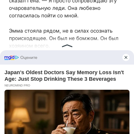
сказал Гена. — Я просто сопровождаю эту
очаровательную леди. Она любезно
согласилась пойти со мной.
Эмма стояла рядом, не в силах осознать
происходящее. Он был не бомжом. Он был
хозяином всего.
— Проходите! — заторопился Виктор, едва
не споткнувшись. — Шампанское, закуски —
всё, что угодно! Делайте, как дома!
С этими словами он поспешил обратно к
невесте, и тут же между ними началась
горячая дискусция.
— Гена… — только и смогла прошептать
Эмма.