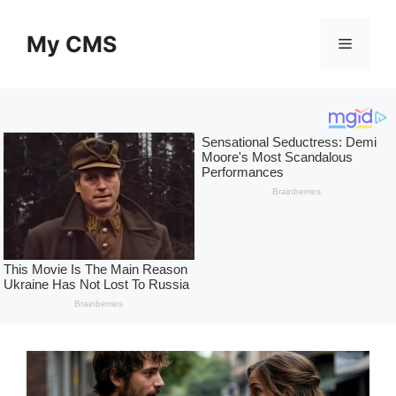
Skip
to
My CMS
Menu
content