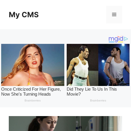
Skip
to
My CMS
Menu
content