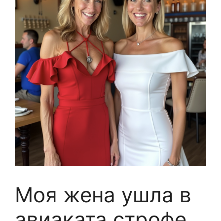
Моя жена ушла в
авиаката строфе