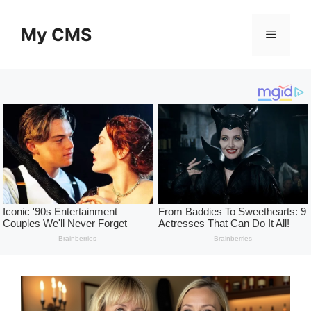
Skip
to
My CMS
Menu
content