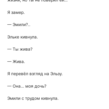
жизни, но ты не поверил ей…
Я замер.
— Эмили?..
Эльке кивнула.
— Ты жива?
— Жива.
Я перевёл взгляд на Эльзу.
— Она… моя дочь?
Эмили с трудом кивнула.