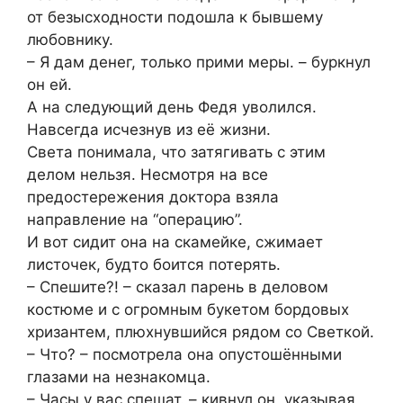
от безысходности подошла к бывшему
любовнику.
– Я дам денег, только прими меры. – буркнул
он ей.
А на следующий день Федя уволился.
Навсегда исчезнув из её жизни.
Света понимала, что затягивать с этим
делом нельзя. Несмотря на все
предостережения доктора взяла
направление на “операцию”.
И вот сидит она на скамейке, сжимает
листочек, будто боится потерять.
– Спешите?! – сказал парень в деловом
костюме и с огромным букетом бордовых
хризантем, плюхнувшийся рядом со Светкой.
– Что? – посмотрела она опустошёнными
глазами на незнакомца.
– Часы у вас спешат. – кивнул он, указывая