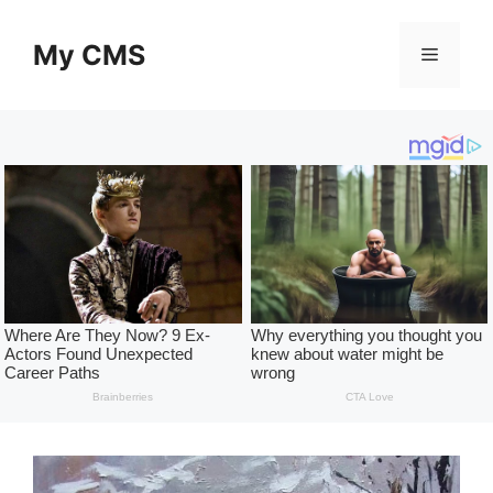
Skip
to
My CMS
Menu
content