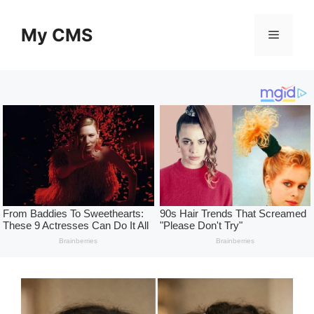
Skip
to
My CMS
Menu
content