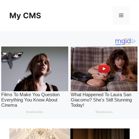
Skip
to
My CMS
Menu
content