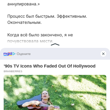
аннулирована.»
Процесс был быстрым. Эффективным.
Окончательным.
Когда всё было закончено, я не
почувствовала мести.
Я почувствовала себя… устойчивой.
Сбалансированной.
Позже, в тот же день, кто-то написал мне
сообщение.
«Клара, правда, что Итан женится в эти
выходные?»