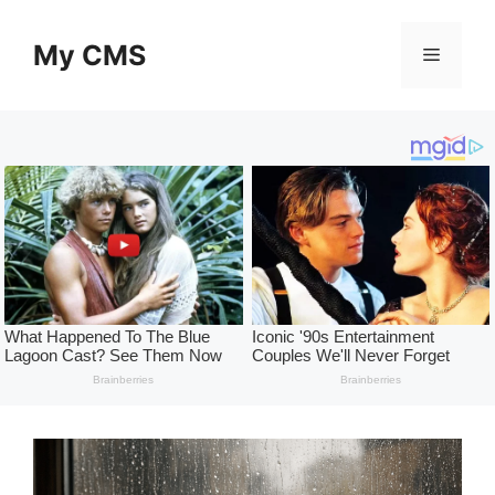
Skip
to
My CMS
Menu
content