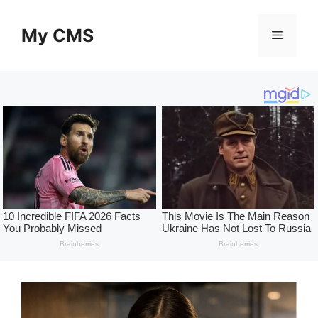
Skip
to
My CMS
Menu
content