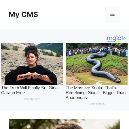
Skip
to
My CMS
Menu
content