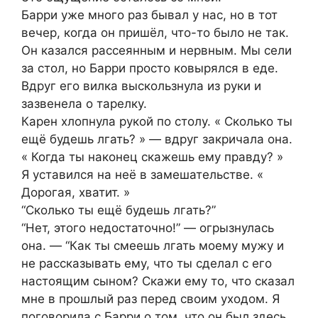
Барри уже много раз бывал у нас, но в тот
вечер, когда он пришёл, что-то было не так.
Он казался рассеянным и нервным. Мы сели
за стол, но Барри просто ковырялся в еде.
Вдруг его вилка выскользнула из руки и
зазвенела о тарелку.
Карен хлопнула рукой по столу. « Сколько ты
ещё будешь лгать? » — вдруг закричала она.
« Когда ты наконец скажешь ему правду? »
Я уставился на неё в замешательстве. «
Дорогая, хватит. »
“Сколько ты ещё будешь лгать?”
“Нет, этого недостаточно!” — огрызнулась
она. — “Как ты смеешь лгать моему мужу и
не рассказывать ему, что ты сделал с его
настоящим сыном? Скажи ему то, что сказал
мне в прошлый раз перед своим уходом. Я
поговорила с Барри о том, что он был здесь