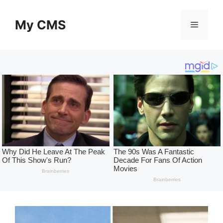
Skip
to
My CMS
Menu
content