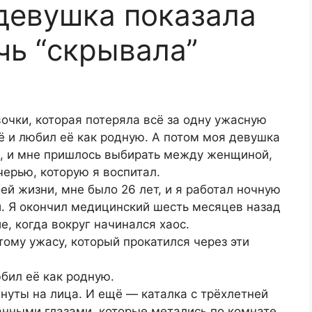
 девушка показала
чь “скрывала”
вочки, которая потеряла всё за одну ужасную
её и любил её как родную. А потом моя девушка
я, и мне пришлось выбирать между женщиной,
черью, которую я воспитал.
оей жизни, мне было 26 лет, и я работал ночную
. Я окончил медицинский шесть месяцев назад
е, когда вокруг начинался хаос.
тому ужасу, который прокатился через эти
юбил её как родную.
нуты на лица. И ещё — каталка с трёхлетней
анными глазами, которые метались по комнате,