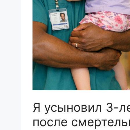
Я усыновил 3-л
после смертель