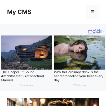
Skip
to
My CMS
Menu
content