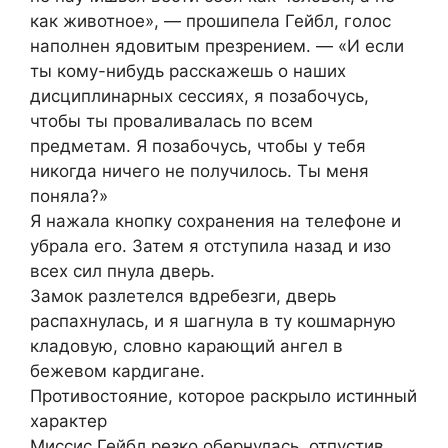
как животное», — прошипела Гейбл, голос
наполнен ядовитым презрением. — «И если
ты кому-нибудь расскажешь о наших
дисциплинарных сессиях, я позабочусь,
чтобы ты проваливалась по всем
предметам. Я позабочусь, чтобы у тебя
никогда ничего не получилось. Ты меня
поняла?»
Я нажала кнопку сохранения на телефоне и
убрала его. Затем я отступила назад и изо
всех сил пнула дверь.
Замок разлетелся вдребезги, дверь
распахнулась, и я шагнула в ту кошмарную
кладовую, словно карающий ангел в
бежевом кардигане.
Противостояние, которое раскрыло истинный
характер
Миссис Гейбл резко обернулась, отпустив