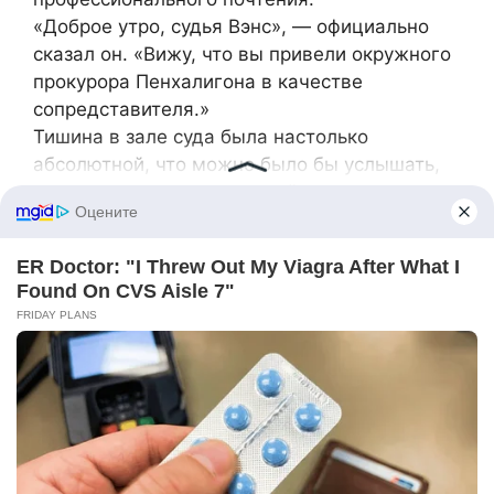
«Доброе утро, судья Вэнс», — официально
сказал он. «Вижу, что вы привели окружного
прокурора Пенхалигона в качестве
сопредставителя.»
Тишина в зале суда была настолько
абсолютной, что можно было бы услышать,
как пыль оседает на скамейки в галерее.
Рука Халлоуэя застыла в воздухе, пока он
обрабатывал слова судьи Стерлинга. Он
медленно обернулся к столу истца, где я
сидела в своем профессиональном обличии
— темно-синий костюм, жемчужное
ожерелье и волосы, собранные в строгий
пучок, который я носила для важных дел.
Рядом со мной сидел не какой-то
потрясённый адвокат родителя, а сам Артур
Пенхалигон, окружной прокурор — человек,