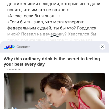
достижениями с людьми, которые ясно дали
понять, что им это не важно.»
«Алекс, если бы я знал—»
«Если бы ты знал, что меня утвердят
федеральным судьёй, ты бы что? Гордился
мной? Позвал на вечеринку? Хвастался бы
перед родителями Тревора?» Я покачала
головой. «Ты понимаешь, насколько это
унизительно? Что моя ценность для тебя
зависит от титула, а не от самой работы?»
Он тяжело опустился на стул напротив меня.
«Я совершил ужасную ошибку.»
«На самом деле, несколько.»
«Я должен был гордиться тобой», — сказал
он. «Я должен был понять, чем ты
занимаешься. Защищать права людей — это
важная работа. Просто… я не мог выйти за
рамки своего узкого понимания успеха.»