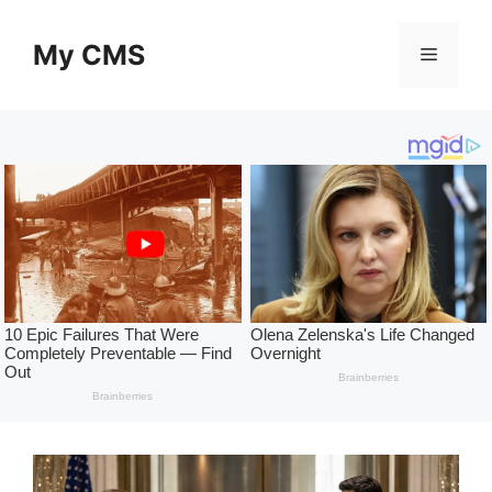
Skip
to
My CMS
Menu
content