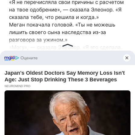
«Я не перечисляла свои причины с расчетом
на твое одобрение», — сказала Элеонор. «Я
сказала тебе, что решила и когда.»
Меган покачала головой. «Ты не можешь
лишить своего сына наследства из-за
разговора за ужином.»
«Могу», — сказала Элеонор. «Я это сделала.
Соответствующие документы были
оформлены и подтверждены до начала этих
выходных.»
Меган на мгновение замолчала.
Звук машин, покидающих подъездную
дорожку, доносился через открытую дверь:
запускались моторы, поскрипывала
гравийная дорожка, доносился
приглушенный гул людей, которые говорили
друг другу на улице, что все в порядке, что
это просто драма, что это целая история.