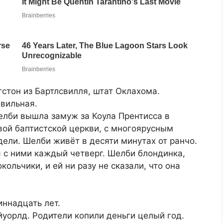
гстон из Бартлсвилля, штат Оклахома.
авильная.
елби вышла замуж за Коула Прентисса в
вой баптистской церкви, с многоярусным
дели. Шелби живёт в десяти минутах от ранчо.
я с ними каждый четверг. Шелби блондинка,
ольчики, и ей ни разу не сказали, что она
иннадцать лет.
йуорлд. Родители копили деньги целый год.