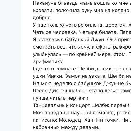
Накануне отъезда мама вошла ко мне в
кровати, положила руку мне на колено,
доброе.
У нас только четыре билета, дорогая. 
Четыре человека. Четыре билета. Папа
Я осталась с бабушкой Джун. Она приг
смотреть всё, что хочу, и сфотографир
улыбнулась — по крайней мере, ртом. 
арифметику.
Где-то в комнате Шелби до сих пор л
ушки Микки. Замок на закате. Шелби на
На мою неделю с бабушкой Джун не б
После Диснея шаблон стало легче заме
лучше читать чертежи.
Танцевальный концерт Шелби: первый р
Моя победа на научной ярмарке, регио
написано: Молодец, Хан. Ни точки. Ни 
набранных между делами.