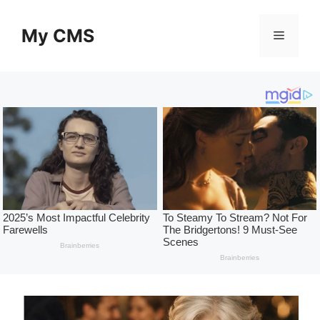
Skip
to
My CMS
Menu
content