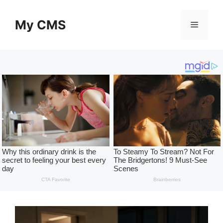
Skip
to
My CMS
Menu
content