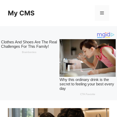
Skip
to
My CMS
Menu
content