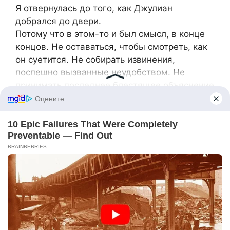
Я отвернулась до того, как Джулиан
добрался до двери.
Потому что в этом-то и был смысл, в конце
концов. Не оставаться, чтобы смотреть, как
он суетится. Не собирать извинения,
поспешно вызванные неудобством. Не
принимать последнее блестящее объяснение
о стрессе, недопонимании, искушении или
мужской слабости, выданной за сложность.
Власть, как я поняла слишком поздно и
сразу, не в громком заявлении. Она в знании
точного момента, когда счет закрывается,
доступ прекращается, и женщина, которая
несла все молча, решает больше этого не
делать.
Я пошла обратно к своей машине через
чистый осенний воздух, не услышав за
спиной ничего, что требовало бы ответа.