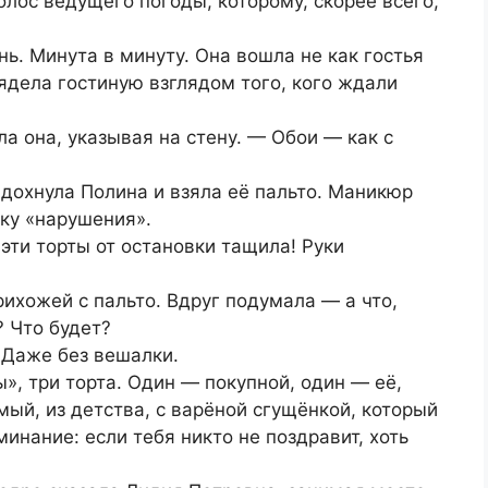
олос ведущего погоды, которому, скорее всего,
ь. Минута в минуту. Она вошла не как гостья
лядела гостиную взглядом того, кого ждали
а она, указывая на стену. — Обои — как с
дохнула Полина и взяла её пальто. Маникюр
ку «нарушения».
эти торты от остановки тащила! Руки
рихожей с пальто. Вдруг подумала — а что,
? Что будет?
 Даже без вешалки.
», три торта. Один — покупной, один — её,
мый, из детства, с варёной сгущёнкой, который
инание: если тебя никто не поздравит, хоть