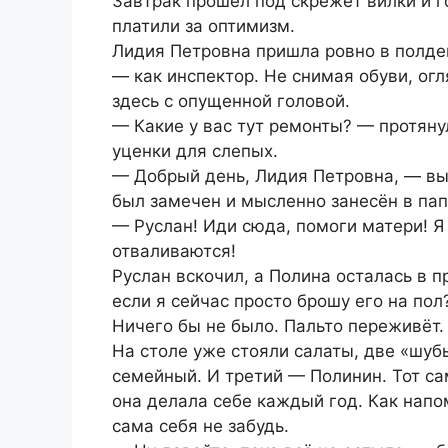
Завтрак прошёл под скрежет вилки и г
платили за оптимизм.
Лидия Петровна пришла ровно в полден
— как инспектор. Не снимая обуви, ог
здесь с опущенной головой.
— Какие у вас тут ремонты? — протянул
уценки для слепых.
— Добрый день, Лидия Петровна, — вы
был замечен и мысленно занесён в пап
— Руслан! Иди сюда, помоги матери! Я 
отваливаются!
Руслан вскочил, а Полина осталась в п
если я сейчас просто брошу его на пол
Ничего бы не было. Пальто переживёт.
На столе уже стояли салаты, две «шубы
семейный. И третий — Полинин. Тот са
она делала себе каждый год. Как напом
сама себя не забудь.