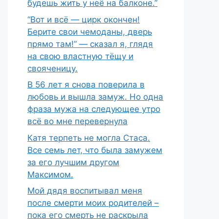
будешь жить у неё на балконе.”
“Вот и всё — цирк окончен!
Берите свои чемоданы, дверь
прямо там!” — сказал я, глядя
на свою властную тёщу и
свояченицу.
В 56 лет я снова поверила в
любовь и вышла замуж. Но одна
фраза мужа на следующее утро
всё во мне перевернула
Катя терпеть не могла Стаса.
Все семь лет, что была замужем
за его лучшим другом
Максимом.
Мой дядя воспитывал меня
после смерти моих родителей –
пока его смерть не раскрыла