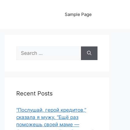
Sample Page
Search
for:
Recent Posts
“Послушай, герой кредитов,”
сказала я мужу. “Ещё раз
поможешь своей маме —