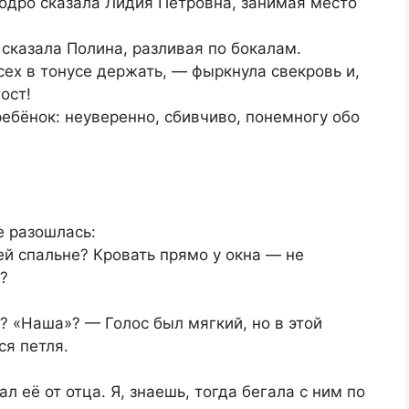
бодро сказала Лидия Петровна, занимая место
 сказала Полина, разливая по бокалам.
сех в тонусе держать, — фыркнула свекровь и,
ост!
ребёнок: неуверенно, сбивчиво, понемногу обо
е разошлась:
ей спальне? Кровать прямо у окна — не
?
? «Наша»? — Голос был мягкий, но в этой
ся петля.
л её от отца. Я, знаешь, тогда бегала с ним по