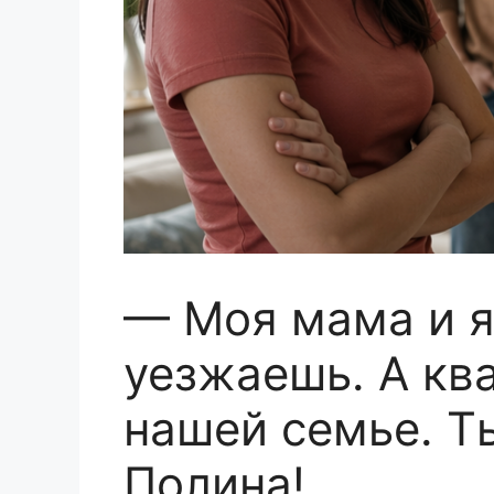
— Моя мама и я
уезжаешь. А кв
нашей семье. Ты
Полина!