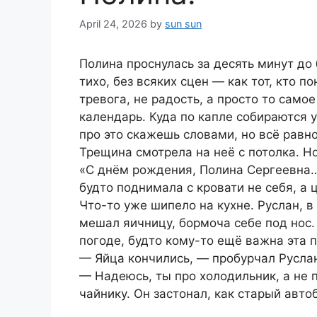
April 24, 2026
by
sun sun
Полина проснулась за десять минут до 
тихо, без всяких сцен — как тот, кто п
тревога, не радость, а просто то само
календарь. Куда по капле собираются 
про это скажешь словами, но всё равно
Трещина смотрела на неё с потолка. Н
«С днём рождения, Полина Сергеевна…
будто поднимала с кровати не себя, а 
Что-то уже шипело на кухне. Руслан, 
мешал яичницу, бормоча себе под нос.
погоде, будто кому-то ещё важна эта п
— Яйца кончились, — пробурчал Руслан
— Надеюсь, ты про холодильник, а не 
чайнику. Он застонал, как старый авто