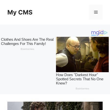
Skip
to
My CMS
Menu
content