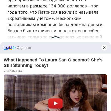
налогам в размере 134 000 долларов—три
года того, что Патрисия вежливо называла
«креативным учётом». Нескольким
поставщикам компания была должна деньги.
Бизнес был технически неплатежеспособен,
выживая только за счёт денежных вливаний
с моего совместного счета.
Как владелец 50% Holloway Pipe and Fixture,
Брент лично отвечал за половину всего—
половину налоговой задолженности,
половину долгов поставщикам, половину
всей финансовой катастрофы, созданной его
отцом.
Дом был нашим самым крупным активом.
Мы купили его за 285 000 долларов три года
назад. Первоначальный взнос составлял 35
000 долларов—подарок моих родителей. У