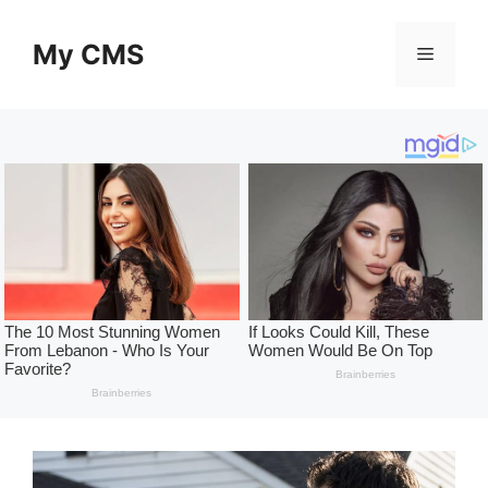
Skip
to
My CMS
Menu
content