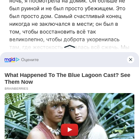
ночь, я посмотрела на домик. Он больше не
был руиной и не был просто убежищем. Это
был просто дом. Самый счастливый конец
никогда не заключался в мести; он был в
том, чтобы восстановить всё так
великолепно, чтобы доброта укоренилась
там, где жестокость пыталась всё сжечь. Мы
пережили засуху, раскрыли правду и
построили убежище над источником,
который никогда не пересохнет.