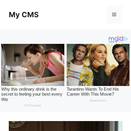
Skip
to
My CMS
Menu
content