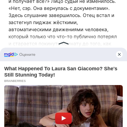
и получает всё?» Лицо судьи не изменилось.
«Нет, сэр. Она вернулась с документами».
Здесь слушание завершилось. Отец встал и
застегнул пиджак жёсткими,
автоматическими движениями человека,
который только что что-то публично потерял
и старается покинуть комнату до того, как
эта утрата проявится у него на лице. Мать
последовала за ним, не глядя на меня. Их
адвокат собрал бумаги с той особой
поспешностью, с которой действует человек,
понявший, что его наняли выигрывать дело,
которого не должно было быть, и который
уже mentally составляет разговор с
клиентами о разнице между семейной
обидой и юридическим риском.
К следующему утру последствия начали