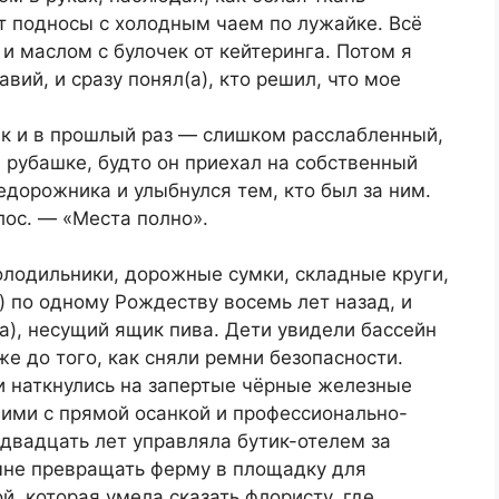
т подносы с холодным чаем по лужайке. Всё
и маслом с булочек от кейтеринга. Потом я
вий, и сразу понял(а), кто решил, что мое
ак и в прошлый раз — слишком расслабленный,
 рубашке, будто он приехал на собственный
едорожника и улыбнулся тем, кто был за ним.
лос. — «Места полно».
холодильники, дорожные сумки, складные круги,
) по одному Рождеству восемь лет назад, и
(а), несущий ящик пива. Дети увидели бассейн
е до того, как сняли ремни безопасности.
ни наткнулись на запертые чёрные железные
ними с прямой осанкой и профессионально-
вадцать лет управляла бутик-отелем за
мне превращать ферму в площадку для
, которая умела сказать флористу, где