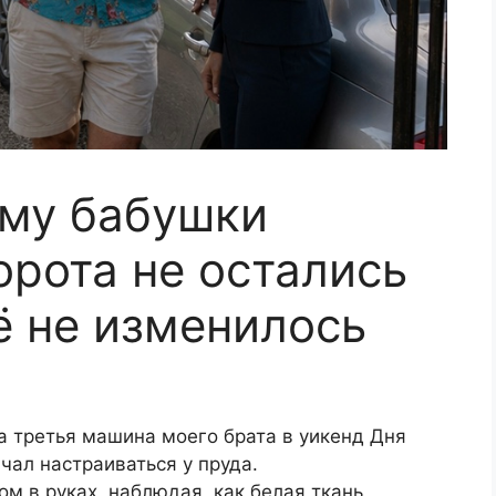
рму бабушки
орота не остались
ё не изменилось
а третья машина моего брата в уикенд Дня
чал настраиваться у пруда.
ом в руках, наблюдая, как белая ткань