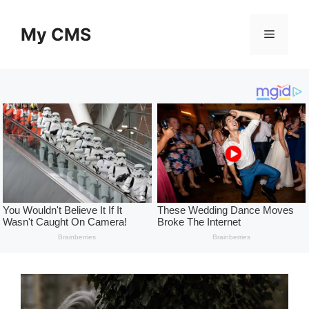
Skip
to
My CMS
Menu
content