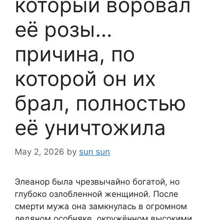
который воровал
её розы…
причина, по
которой он их
брал, полностью
её уничтожила
May 2, 2026
by
sun sun
Элеанор была чрезвычайно богатой, но
глубоко озлобленной женщиной. После
смерти мужа она замкнулась в огромном
ледяном особняке, окружённом высокими