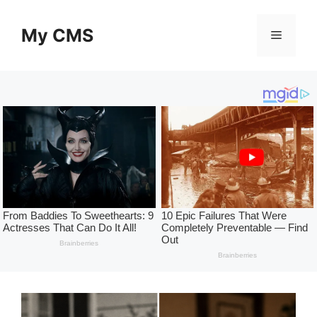
Skip
to
My CMS
Menu
content