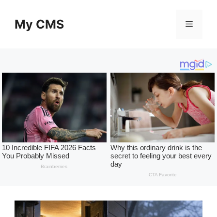
Skip
to
My CMS
Menu
content