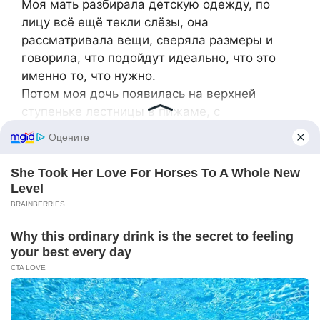
Моя мать разбирала детскую одежду, по
лицу всё ещё текли слёзы, она
рассматривала вещи, сверяла размеры и
говорила, что подойдут идеально, что это
именно то, что нужно.
Потом моя дочь появилась на верхней
ступеньке лестницы в пижаме, с
распущенными волосами, с широко
раскрытыми глазами.
«Папа, что это всё?»
Я вытер лицо. «Это подарок, милая. От очень
добрых людей.»
Она спустилась по лестнице, залезла в
ближайшую коробку и достала розовую
зимнюю куртку, ещё в пластике. Прижала её
к груди.
«Это моё?»