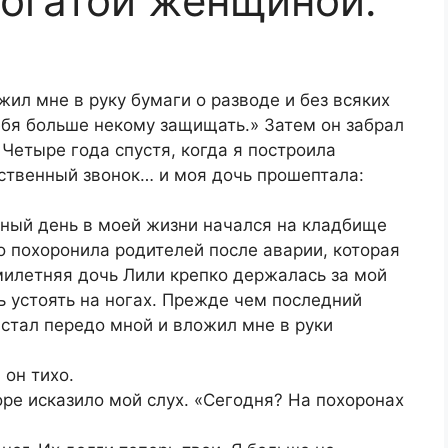
богатой женщиной.
ил мне в руку бумаги о разводе и без всяких
ебя больше некому защищать.» Затем он забрал
Четыре года спустя, когда я построила
ственный звонок… и моя дочь прошептала:
мный день в моей жизни начался на кладбище
о похоронила родителей после аварии, которая
емилетняя дочь Лили крепко держалась за мой
ь устоять на ногах. Прежде чем последний
стал передо мной и вложил мне в руки
 он тихо.
горе исказило мой слух. «Сегодня? На похоронах