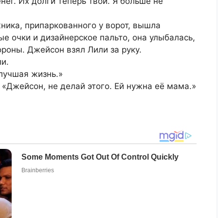
нег. Их долги теперь твои. Я больше не
ника, припаркованного у ворот, вышла
е очки и дизайнерское пальто, она улыбалась,
ороны. Джейсон взял Лили за руку.
и.
 лучшая жизнь.»
 «Джейсон, не делай этого. Ей нужна её мама.»