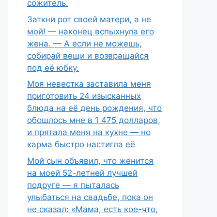
сожитель.
Заткни рот своей матери, а не
мой! — наконец вспыхнула его
жена. — А если не можешь,
собирай вещи и возвращайся
под её юбку.
Моя невестка заставила меня
приготовить 24 изысканных
блюда на её день рождения, что
обошлось мне в 1 475 долларов,
и прятала меня на кухне — но
карма быстро настигла её
Мой сын объявил, что женится
на моей 52-летней лучшей
подруге — я пыталась
улыбаться на свадьбе, пока он
не сказал: «Мама, есть кое-что,