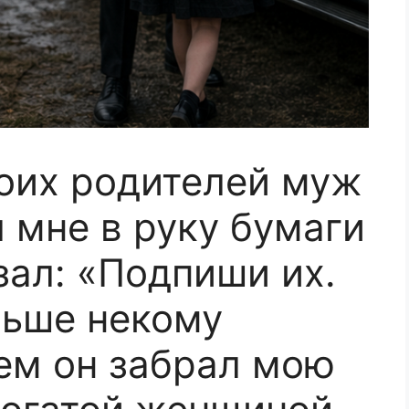
оих родителей муж
 мне в руку бумаги
зал: «Подпиши их.
льше некому
ем он забрал мою