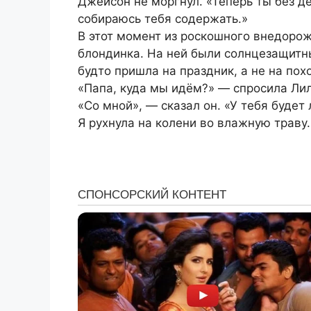
Джейсон не моргнул. «Теперь ты без де
собираюсь тебя содержать.»
В этот момент из роскошного внедорож
блондинка. На ней были солнцезащитны
будто пришла на праздник, а не на пох
«Папа, куда мы идём?» — спросила Лил
«Со мной», — сказал он. «У тебя будет
Я рухнула на колени во влажную траву.