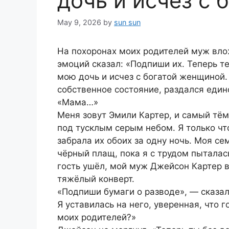
дочь и исчез с 
May 9, 2026
by
sun sun
На похоронах моих родителей муж влож
эмоций сказал: «Подпиши их. Теперь т
мою дочь и исчез с богатой женщиной. 
собственное состояние, раздался един
«Мама…»
Меня зовут Эмили Картер, и самый тё
под тусклым серым небом. Я только чт
забрала их обоих за одну ночь. Моя с
чёрный плащ, пока я с трудом пыталас
гость ушёл, мой муж Джейсон Картер в
тяжёлый конверт.
«Подпиши бумаги о разводе», — сказал
Я уставилась на него, уверенная, что 
моих родителей?»