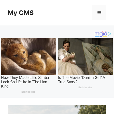
Skip
to
My CMS
Menu
content