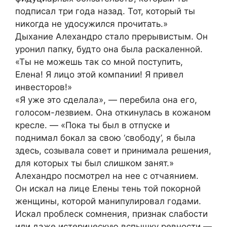
подписал три года назад. Тот, который ты
никогда не удосужился прочитать.»
Дыхание Алехандро стало прерывистым. Он
уронил папку, будто она была раскаленной.
«Ты не можешь так со мной поступить,
Елена! Я лицо этой компании! Я привел
инвесторов!»
«Я уже это сделала», — перебила она его,
голосом-лезвием. Она откинулась в кожаном
кресле. — «Пока ты был в отпуске и
поднимал бокал за свою ‘свободу’, я была
здесь, созывала совет и принимала решения,
для которых ты был слишком занят.»
Алехандро посмотрел на нее с отчаянием.
Он искал на лице Елены тень той покорной
женщины, которой манипулировал годами.
Искал проблеск сомнения, признак слабости
или даже истерическую вспышку ревности —