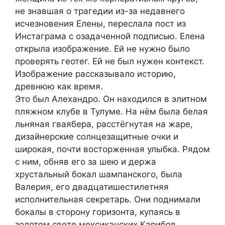
не знавшая о трагедии из-за недавнего
исчезновения Елены, переслала пост из
Инстаграма с озадаченной подписью. Елена
открыла изображение. Ей не нужно было
проверять геотег. Ей не был нужен контекст.
Изображение рассказывало историю,
древнюю как время.
Это был Алехандро. Он находился в элитном
пляжном клубе в Тулуме. На нём была белая
льняная гваябера, расстёгнутая на жаре,
дизайнерские солнцезащитные очки и
широкая, почти восторженная улыбка. Рядом
с ним, обняв его за шею и держа
хрустальный бокал шампанского, была
Валерия, его двадцатишестилетняя
исполнительная секретарь. Они поднимали
бокалы в сторону горизонта, купаясь в
золотом свете мексиканских Карибов,