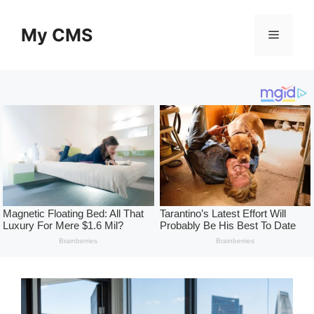
Skip
to
My CMS
Menu
content