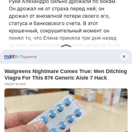
Руки Алехандро сильно дрожали по бокам.
Он дрожал не от страха перед ней; он
дрожал от внезапной потери своего эго,
статуса и банковского счета. В этот
крошечный, сокрушительный момент он
понял то, что Елена приняла три дня назад
на том сером кладбище: пути назад не было.
Всё было кончено.
«Пожалуйста… Елена…», — прошептал он, а
по глазам катились слезы труса. «Мы можем
всё исправить. Мы можем пойти к терапевту.
Мы можем попробовать снова.»
Эта фраза. Такая невероятно запоздалая.
Такая жалко бесполезная.
Елена медленно покачала головой. Она
встала, разгладив ткань своего костюма. Её
силуэт, очерченный на фоне окна сорокового
этажа, казался монументальным.