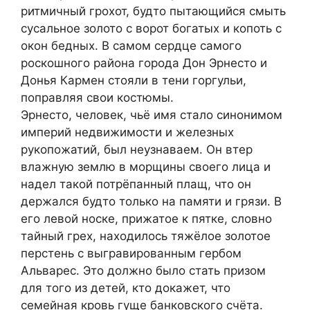
ритмичный грохот, будто пытающийся смыть
сусальное золото с ворот богатых и копоть с
окон бедных. В самом сердце самого
роскошного района города Дон Эрнесто и
Донья Кармен стояли в тени горгульи,
поправляя свои костюмы.
Эрнесто, человек, чьё имя стало синонимом
империй недвижимости и железных
рукопожатий, был неузнаваем. Он втер
влажную землю в морщины своего лица и
надел такой потрёпанный плащ, что он
держался будто только на памяти и грязи. В
его левой носке, прижатое к пятке, словно
тайный грех, находилось тяжёлое золотое
перстень с выгравированным гербом
Альварес. Это должно было стать призом
для того из детей, кто докажет, что
семейная кровь гуще банковского счёта.