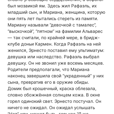
был мозаикой ям. Здесь жил Рафаэль, их
младший сын, и Мариана, женщина, которую
они пять лет пытались стереть из памяти.
Мариану называли “девочкой с тамалес”,
“выскочкой”, “пятном” на фамилии Альварес
— так считали, по крайней мере, в бридж-
клубе доньи Кармен. Когда Рафаэль на ней
женился, Эрнесто поставил ему ультиматум:
девушка или наследство. Рафаэль выбрал
девушку. Он не звонил уже восемь месяцев.
Родители предполагали, что Мариана
наконец завершила свой “украденный” у них
сына, превратив его в оружие обиды.
Домик был крошечный, краска облезала,
словно обожжённая солнцем кожа. В окне
горел одинокий свет. Эрнесто постучал. Он
ничего не ожидал. Он ожидал услышать
“Нет” или, может быть, горькое “Я же