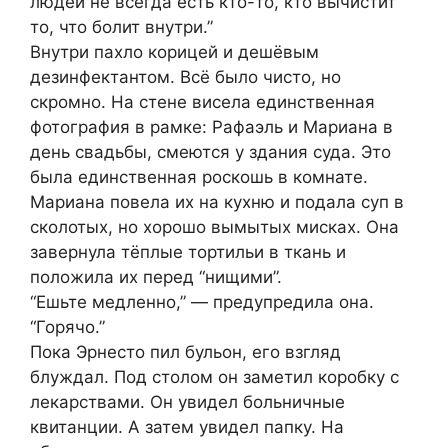
людей не всегда есть кто-то, кто вычистит
то, что болит внутри.”
Внутри пахло корицей и дешёвым
дезинфектантом. Всё было чисто, но
скромно. На стене висела единственная
фотография в рамке: Рафаэль и Мариана в
день свадьбы, смеются у здания суда. Это
была единственная роскошь в комнате.
Мариана повела их на кухню и подала суп в
сколотых, но хорошо вымытых мисках. Она
завернула тёплые тортильи в ткань и
положила их перед “нищими”.
“Ешьте медленно,” — предупредила она.
“Горячо.”
Пока Эрнесто пил бульон, его взгляд
блуждал. Под столом он заметил коробку с
лекарствами. Он увидел больничные
квитанции. А затем увидел папку. На