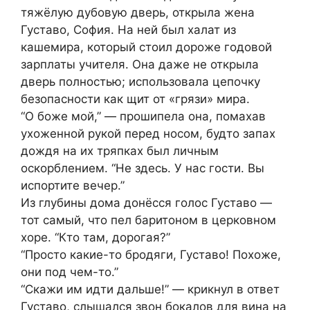
тяжёлую дубовую дверь, открыла жена
Густаво, София. На ней был халат из
кашемира, который стоил дороже годовой
зарплаты учителя. Она даже не открыла
дверь полностью; использовала цепочку
безопасности как щит от «грязи» мира.
“О боже мой,” — прошипела она, помахав
ухоженной рукой перед носом, будто запах
дождя на их тряпках был личным
оскорблением. “Не здесь. У нас гости. Вы
испортите вечер.”
Из глубины дома донёсся голос Густаво —
тот самый, что пел баритоном в церковном
хоре. “Кто там, дорогая?”
“Просто какие-то бродяги, Густаво! Похоже,
они под чем-то.”
“Скажи им идти дальше!” — крикнул в ответ
Густаво, слышался звон бокалов для вина на