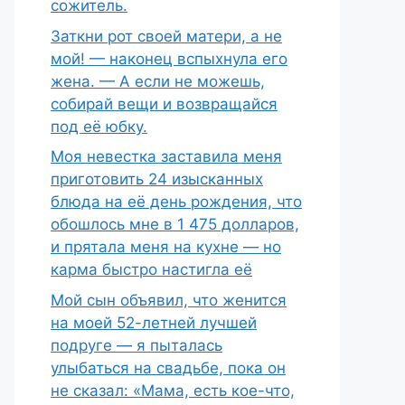
сожитель.
Заткни рот своей матери, а не
мой! — наконец вспыхнула его
жена. — А если не можешь,
собирай вещи и возвращайся
под её юбку.
Моя невестка заставила меня
приготовить 24 изысканных
блюда на её день рождения, что
обошлось мне в 1 475 долларов,
и прятала меня на кухне — но
карма быстро настигла её
Мой сын объявил, что женится
на моей 52-летней лучшей
подруге — я пыталась
улыбаться на свадьбе, пока он
не сказал: «Мама, есть кое-что,