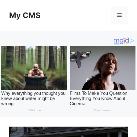
Skip
to
My CMS
Menu
content