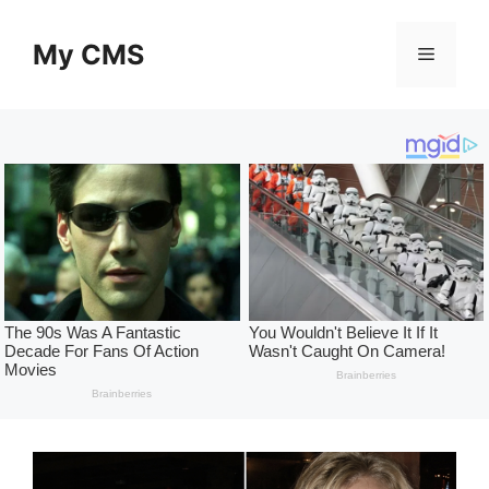
Skip
to
My CMS
Menu
content