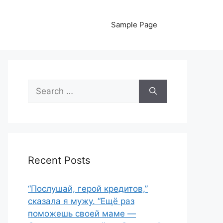
Sample Page
Search
for:
Recent Posts
“Послушай, герой кредитов,”
сказала я мужу. “Ещё раз
поможешь своей маме —