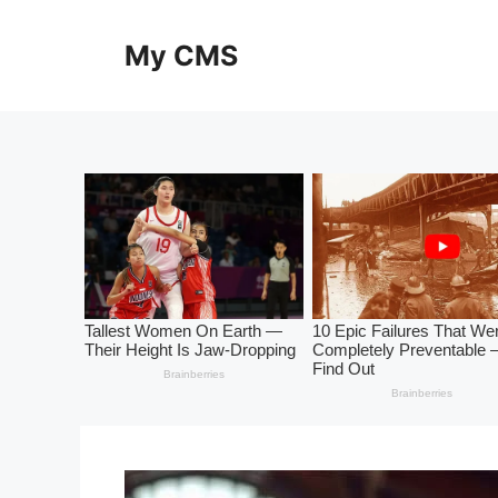
Skip
to
My CMS
content