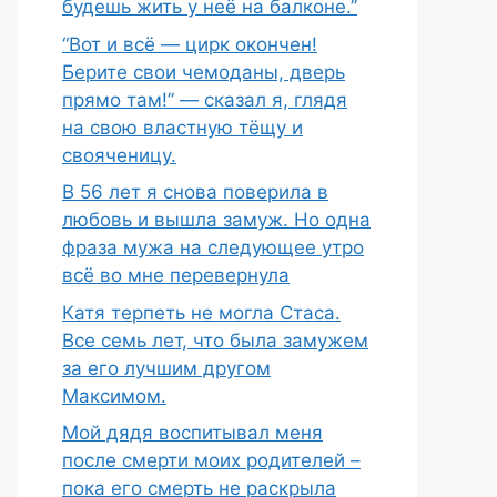
будешь жить у неё на балконе.”
“Вот и всё — цирк окончен!
Берите свои чемоданы, дверь
прямо там!” — сказал я, глядя
на свою властную тёщу и
свояченицу.
В 56 лет я снова поверила в
любовь и вышла замуж. Но одна
фраза мужа на следующее утро
всё во мне перевернула
Катя терпеть не могла Стаса.
Все семь лет, что была замужем
за его лучшим другом
Максимом.
Мой дядя воспитывал меня
после смерти моих родителей –
пока его смерть не раскрыла