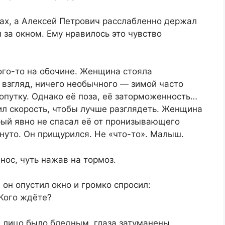
ах, а Алексей Петрович расслабленно держал
за окном. Ему нравилось это чувство
кого-то на обочине. Женщина стояла
 взгляд, ничего необычного — зимой часто
путку. Однако её поза, её заторможенность…
ил скорость, чтобы лучше разглядеть. Женщина
рый явно не спасал её от пронизывающего
рнуто. Он прищурился. Не «что-то». Малыш.
 нос, чуть нажав на тормоз.
 он опустил окно и громко спросил:
 Кого ждёте?
 лицо было бледным, глаза затуманены