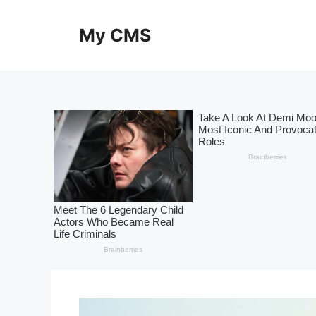
Skip
to
My CMS
content