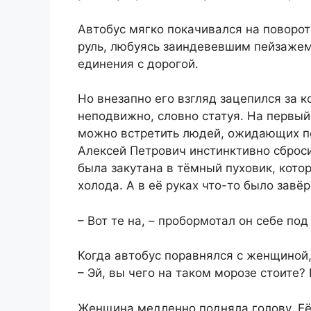
Автобус мягко покачивался на поворот
руль, любуясь заиндевевшим пейзажем 
единения с дорогой.
Но внезапно его взгляд зацепился за 
неподвижно, словно статуя. На первый
можно встретить людей, ожидающих по
Алексей Петрович инстинктивно сброс
была закутана в тёмный пуховик, кото
холода. А в её руках что-то было завё
– Вот те на, – пробормотал он себе под
Когда автобус поравнялся с женщиной,
– Эй, вы чего на таком морозе стоите?
Женщина медленно подняла голову. Её