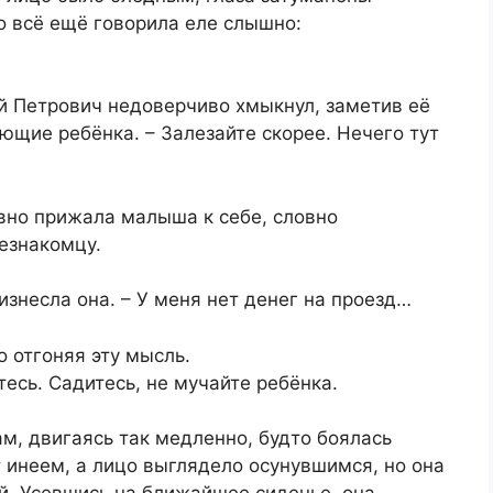
о всё ещё говорила еле слышно:
ей Петрович недоверчиво хмыкнул, заметив её
щие ребёнка. – Залезайте скорее. Нечего тут
но прижала малыша к себе, словно
езнакомцу.
изнесла она. – У меня нет денег на проезд…
о отгоняя эту мысль.
тесь. Садитесь, не мучайте ребёнка.
м, двигаясь так медленно, будто боялась
т инеем, а лицо выглядело осунувшимся, но она