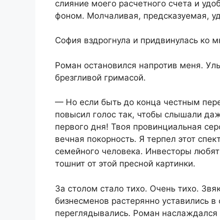
слияние моего расчетного счета и удо
фоном. Молчаливая, предсказуемая, у
София вздрогнула и придвинулась ко мн
Роман остановился напротив меня. Улы
брезгливой гримасой.
— Но если быть до конца честным пе
повысил голос так, чтобы слышали да
первого дня! Твоя провинциальная серо
вечная покорность. Я терпел этот спек
семейного человека. Инвесторы любят
тошнит от этой пресной картинки.
За столом стало тихо. Очень тихо. Звя
бизнесменов растерянно уставились в
переглядывались. Роман наслаждался