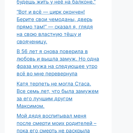
будешь жить у неё на балконе.”
“Вот и всё — цирк окончен!
Берите свои чемоданы, дверь
прямо там!” — сказал я, глядя
на свою властную тёщу и
свояченицу.
В 56 лет я снова поверила в
любовь и вышла замуж. Но одна
фраза мужа на следующее утро
всё во мне перевернула
Катя терпеть не могла Стаса.
Все семь лет, что была замужем
за его лучшим другом
Максимом.
Мой дядя воспитывал меня
после смерти моих родителей –
пока его смерть не раскрыла