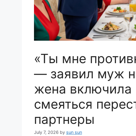
«Ты мне противн
— заявил муж на
жена включила 
смеяться перес
партнеры
July 7, 2026
by
sun sun