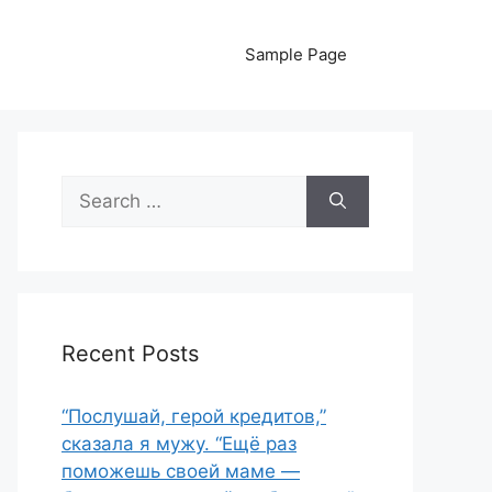
Sample Page
Search
for:
Recent Posts
“Послушай, герой кредитов,”
сказала я мужу. “Ещё раз
поможешь своей маме —