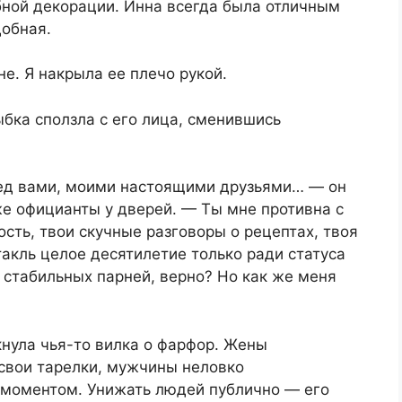
бной декорации. Инна всегда была отличным
добная.
е. Я накрыла ее плечо рукой.
бка сползла с его лица, сменившись
ред вами, моими настоящими друзьями… — он
же официанты у дверей. — Ты мне противна с
сть, твои скучные разговоры о рецептах, твоя
такль целое десятилетие только ради статуса
 стабильных парней, верно? Но как же меня
кнула чья-то вилка о фарфор. Жены
 свои тарелки, мужчины неловко
 моментом. Унижать людей публично — его