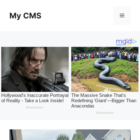
Skip
to
My CMS
Menu
content